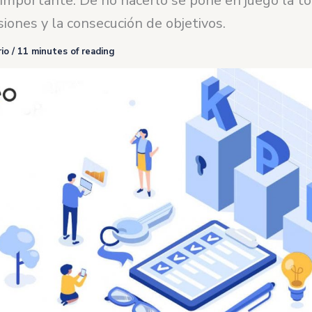
importante. De no hacerlo se pone en juego la t
iones y la consecución de objetivos.
io
/
11 minutes of reading