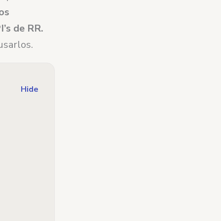
os
I’s de RR.
usarlos.
Hide