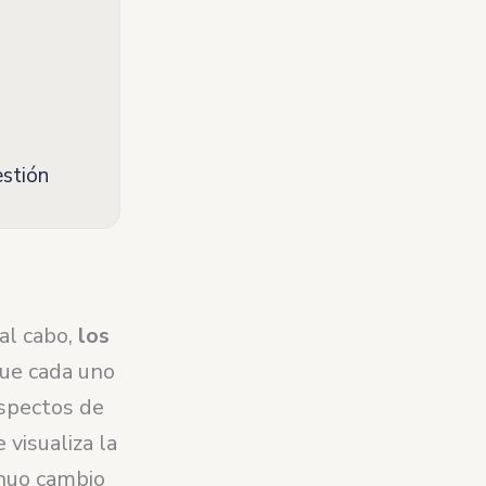
estión
al cabo,
los
que cada uno
aspectos de
 visualiza la
inuo cambio