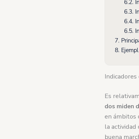
6.2.
In
6.3.
In
6.4.
In
6.5.
In
7.
Princi
8.
Ejemplo
Indicadores 
Es relativa
dos miden d
en ámbitos d
la actividad
buena march