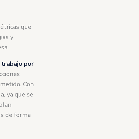
étricas que
ias y
esa.
l
trabajo por
acciones
ometido. Con
ca
, ya que se
 plan
os de forma