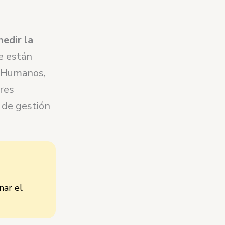
edir la
se están
s Humanos,
res
 de gestión
nar el