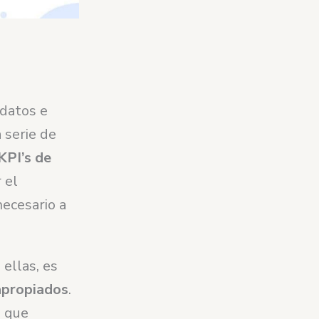
datos e
 serie de
KPI’s de
 el
necesario a
 ellas, es
propiados
.
s que