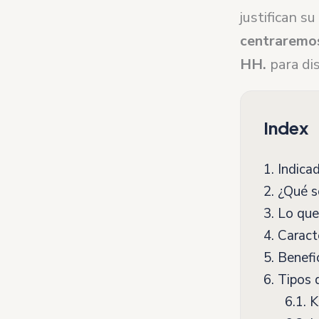
justifican s
centraremos
HH.
para di
Index
1.
Indicad
2.
¿Qué so
3.
Lo que 
4.
Caracte
5.
Benefic
6.
Tipos d
6.1.
KP