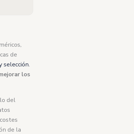
méricos,
icas de
y selección
.
mejorar los
lo del
atos
 costes
ón de la