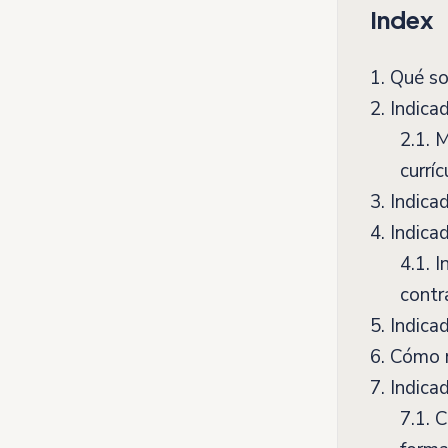
Index
1.
Qué son
2.
Indicad
2.1.
Mé
curríc
3.
Indicad
4.
Indicad
4.1.
In
contr
5.
Indicad
6.
Cómo me
7.
Indicad
7.1.
Có