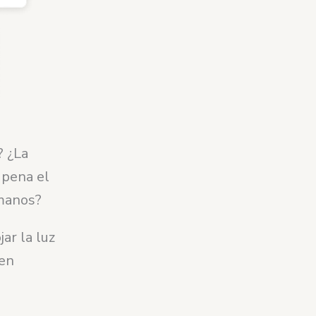
? ¿La
 pena el
manos?
ar la luz
len