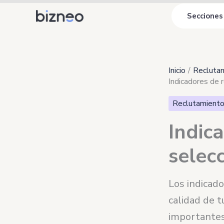
Ir
Secciones
al
contenido
Inicio
Reclutam
Indicadores de 
Reclutamiento
Indic
selecc
Los indicado
calidad de t
importantes