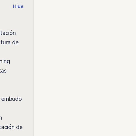
Hide
ulación
ctura de
ning
tas
el embudo
n
tación de