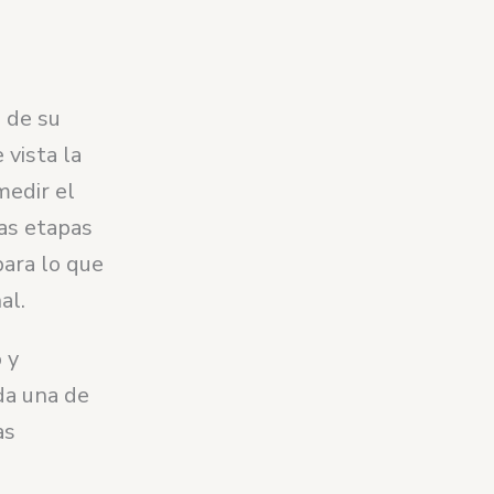
 de su
 vista la
medir el
las etapas
para lo que
al.
 y
da una de
as