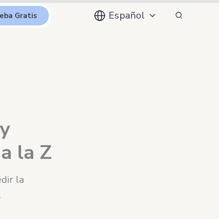
Buscar
Español
eba Gratis
 y
a la Z
dir la
s