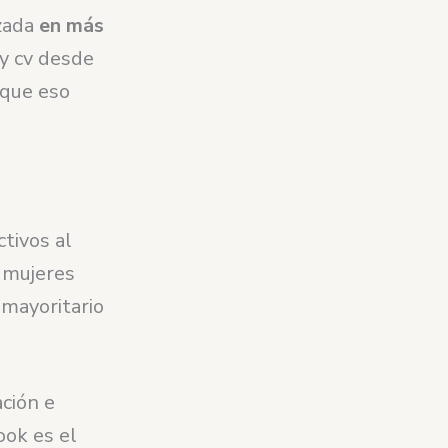
izada
en más
 y cv desde
 que eso
ctivos al
 mujeres
 mayoritario
ción e
ook es el