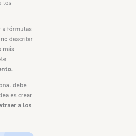
e los
r a fórmulas
no describir
es más
ble
ento.
sonal debe
idea es crear
atraer a los