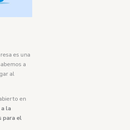
resa es una
 sabemos a
gar al
abierto en
 a la
 para el