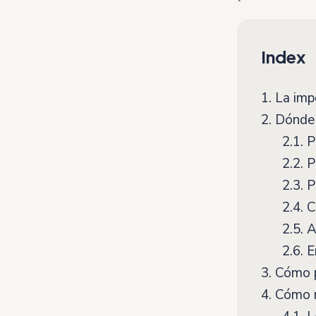
Index
1.
La impo
2.
Dónde p
2.1.
Pu
2.2.
Pu
2.3.
Pu
2.4.
Ca
2.5.
A 
2.6.
E
3.
Cómo pu
4.
Cómo re