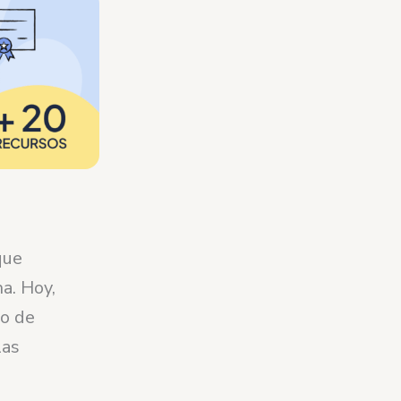
que
a. Hoy,
io de
las