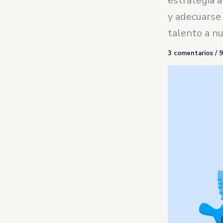
estrategia a
y adecuarse 
talento a n
3 comentarios
/
9