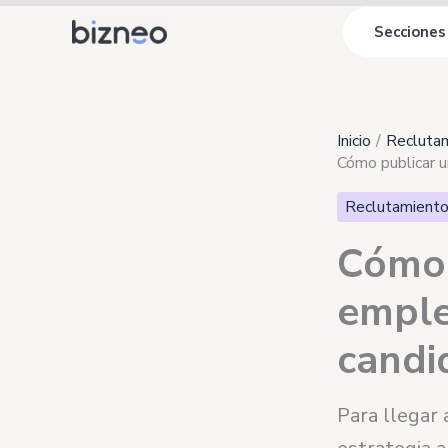
Ir
Secciones
al
contenido
Inicio
Reclutam
Cómo publicar u
Reclutamiento
Cómo 
emple
candi
Para llegar