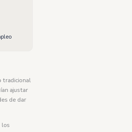
mpleo
 tradicional
ían ajustar
des de dar
 los