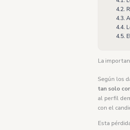
4.1.
Le
4.2.
R
4.3.
Ad
4.4.
Lo
4.5.
El
La importanc
Según los d
tan solo co
al perfil d
con el cand
Esta pérdida