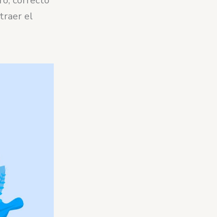
ro, correcto
traer el