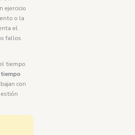
 ejercicio
ento o la
enta el
s fallos
 el tiempo
 tiempo
abajan con
gestión