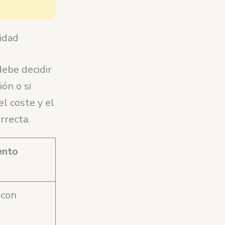
lidad
debe decidir
ón o si
l coste y el
rrecta.
ento
 con
g