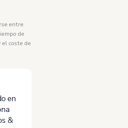
rse entre
tiempo de
y el coste de
do en
ona
os &