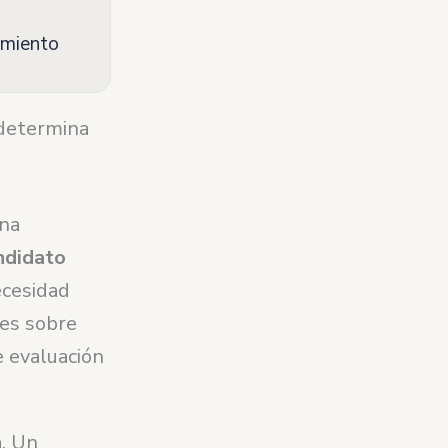
amiento
 determina
una
andidato
ecesidad
nes sobre
e evaluación
n
. Un