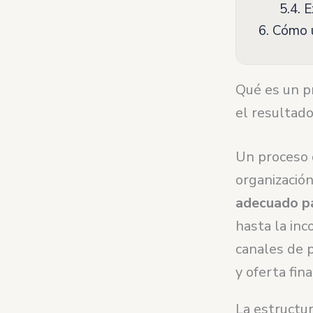
5.4.
Ex
6.
Cómo u
Qué es un p
el resulta
Un proceso 
organizació
adecuado p
hasta la inc
canales de p
y oferta fina
La estructu