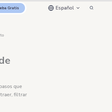
Buscar
Español
eba Gratis
nto
 de
 pasos que
aer, filtrar