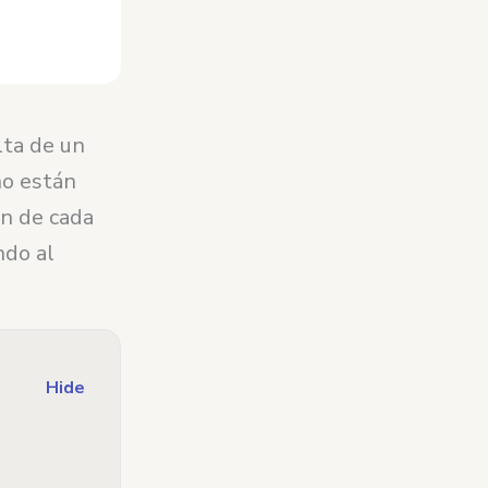
lta de un
no están
ón de cada
ndo al
Hide