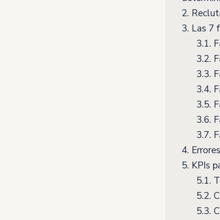
2.
Reclut
3.
Las 7 f
3.1.
Fa
3.2.
Fa
3.3.
Fa
3.4.
Fa
3.5.
Fa
3.6.
Fa
3.7.
Fa
4.
Errores
5.
KPIs pa
5.1.
T
5.2.
Co
5.3.
Ca