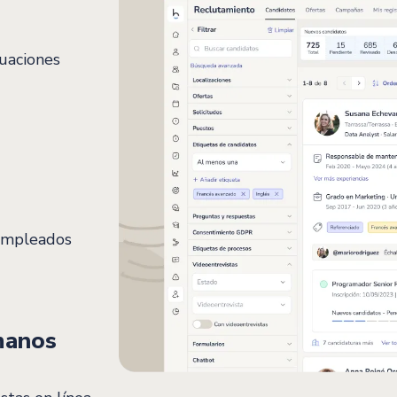
luaciones
 empleados
manos