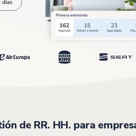
 días
stión de RR. HH. para empres