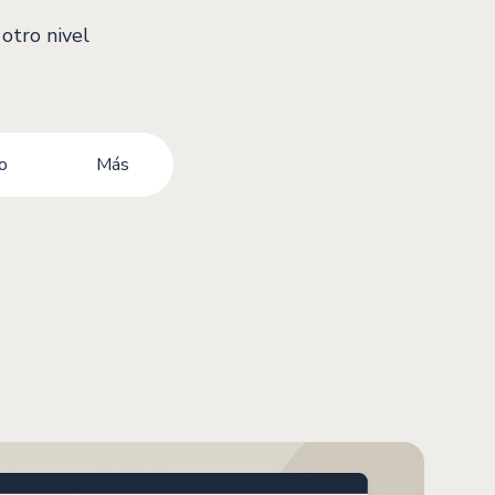
otro nivel
o
Más