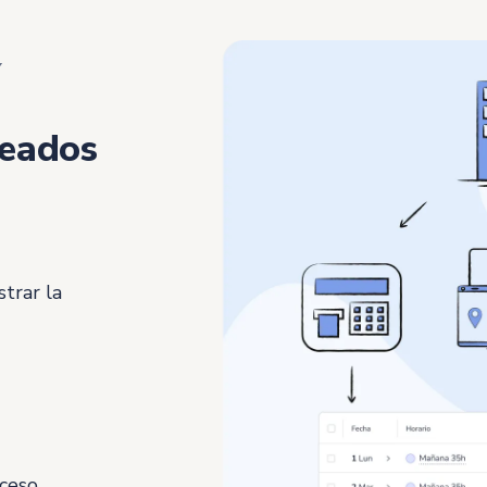
Y
leados
strar la
cceso