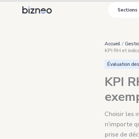
Aller
Sections
au
contenu
Accueil
Gestio
KPI RH et indi
Évaluation de
KPI R
exemp
Choisir les 
n’importe qu
prise de déci