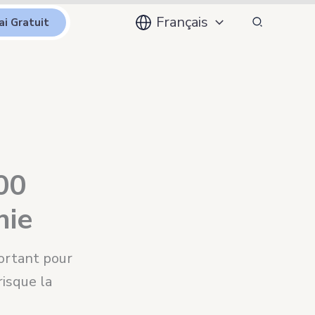
Recherche
Français
ai Gratuit
00
nie
portant pour
risque la