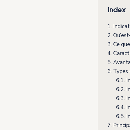
Index
1.
Indicat
2.
Qu’est-
3.
Ce que 
4.
Caracté
5.
Avanta
6.
Types d
6.1.
In
6.2.
In
6.3.
In
6.4.
In
6.5.
In
7.
Princi