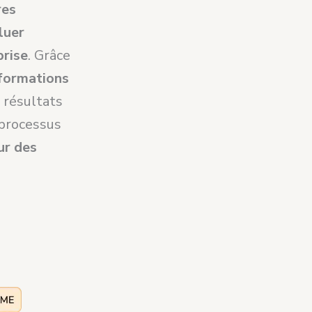
res
luer
prise
. Grâce
informations
s résultats
s processus
ur des