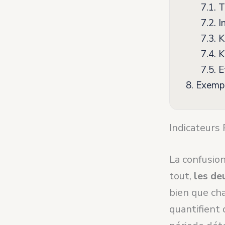
7.1.
Ta
7.2.
In
7.3.
KP
7.4.
K
7.5.
Ef
8.
Exempl
Indicateurs
La confusio
tout,
les de
bien que cha
quantifient 