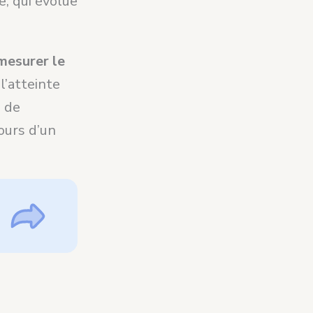
e, qui évolue
mesurer le
l’atteinte
e de
ours d’un