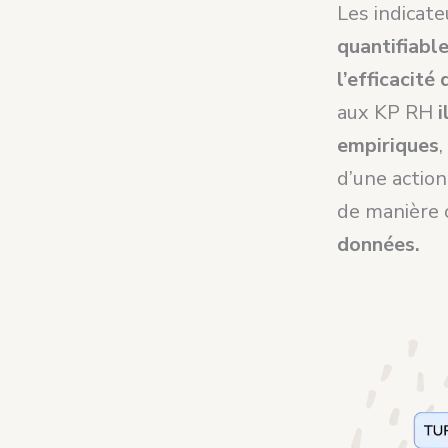
Les indicat
quantifiabl
l’efficacité
aux KP RH
i
empiriques
,
d’une action
de manière 
données.