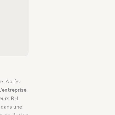
te. Après
l’entreprise
,
teurs RH
n dans une