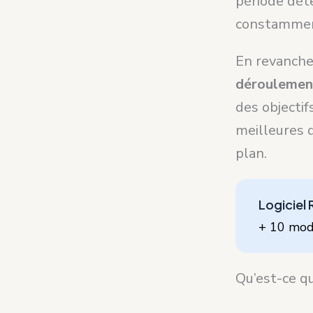
période déte
constamment
En revanche,
déroulement
des objectif
meilleures 
plan.
Logiciel
+ 10 modu
Qu’est-ce q