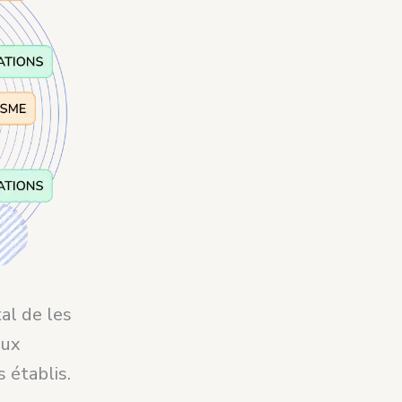
ital de les
eux
s établis.