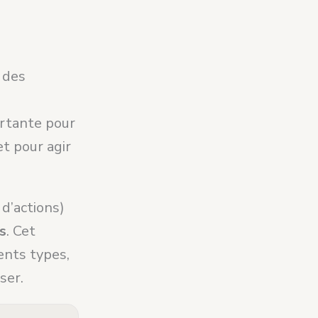
 des
ortante pour
t pour agir
d’actions)
s
. Cet
rents types,
ser.