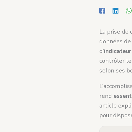
La prise de
données de q
d’
indicateu
contrôler le
selon ses be
L’accomplis
rend
essent
article expl
pour dispose