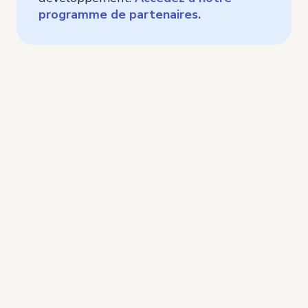
programme de partenaires.
Êtes-vous prêt à optimiser
la gestion du personnel et
des talents ?
Profitez d’une démo gratuite et sur mesure, pour
vous, votre équipe, votre entreprise