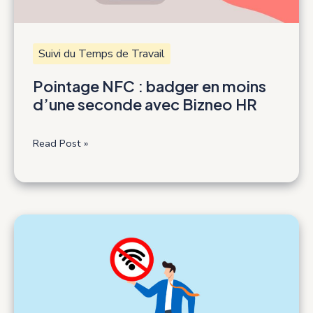
Suivi du Temps de Travail
Pointage NFC : badger en moins
d’une seconde avec Bizneo HR
Pointage
Read Post »
NFC
:
badger
en
moins
d’une
seconde
avec
Bizneo
HR