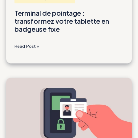
Terminal de pointage :
transformez votre tablette en
badgeuse fixe
Terminal
Read Post »
de
pointage
:
transformez
votre
tablette
en
badgeuse
fixe