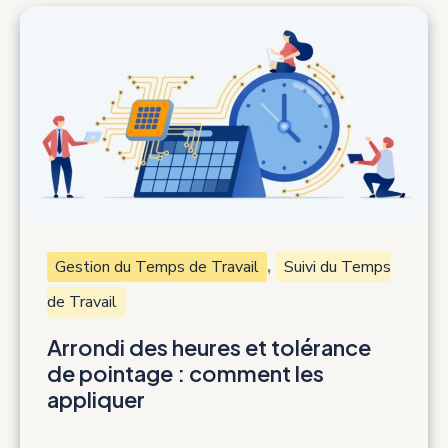
comment
ça
marche
et
est-
ce
légal
en
France
?
,
Gestion du Temps de Travail
Suivi du Temps
de Travail
Arrondi des heures et tolérance
de pointage : comment les
appliquer