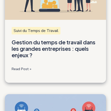
Suivi du Temps de Travail
Gestion du temps de travail dans
les grandes entreprises : quels
enjeux ?
Gestion
Read Post »
du
temps
de
travail
dans
les
grandes