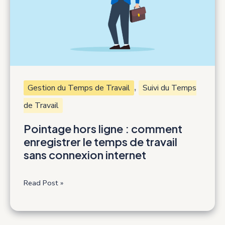
,
Gestion du Temps de Travail
Suivi du Temps
de Travail
Pointage hors ligne : comment
enregistrer le temps de travail
sans connexion internet
Pointage
Read Post »
hors
ligne
: