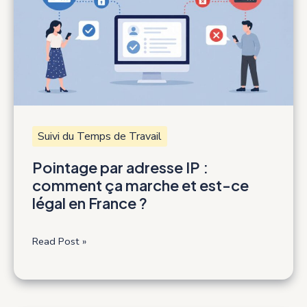
entreprises
:
quels
enjeux
?
Suivi du Temps de Travail
Pointage par adresse IP :
comment ça marche et est-ce
légal en France ?
Pointage
Read Post »
par
adresse
IP
: