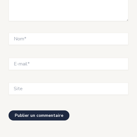
Nom*
E-
mail*
Site