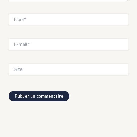
Nom*
E-
mail*
Site