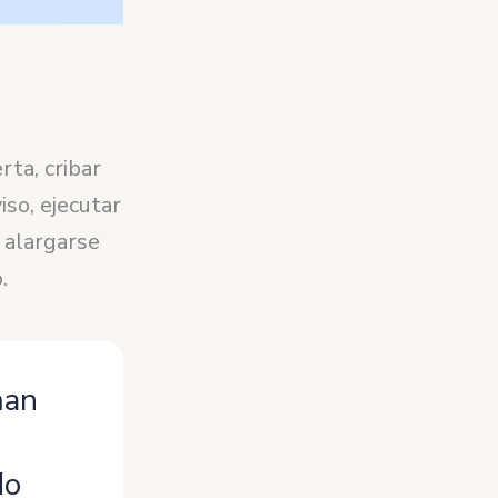
rta, cribar
iso, ejecutar
 alargarse
.
man
do