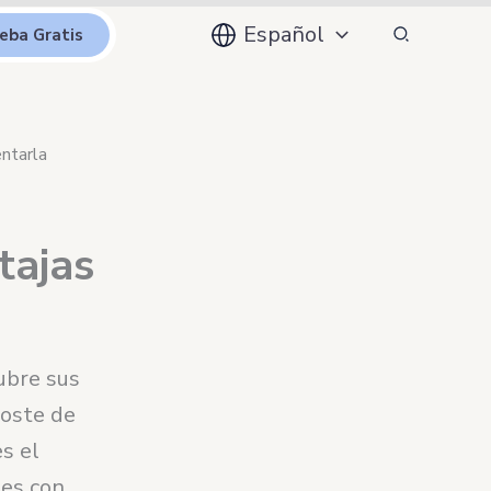
Buscar
Español
eba Gratis
ntarla
tajas
ubre sus
coste de
s el
nes con