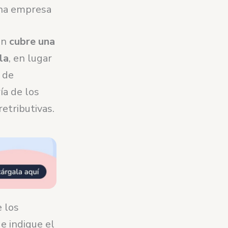
una empresa
ón
cubre una
la
, en lugar
 de
ía de los
etributivas.
 los
e indique el