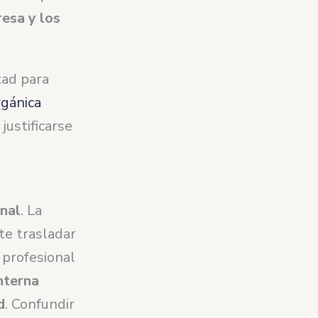
esa y los
tad para
gánica
justificarse
onal
. La
te trasladar
 profesional
nterna
d
. Confundir