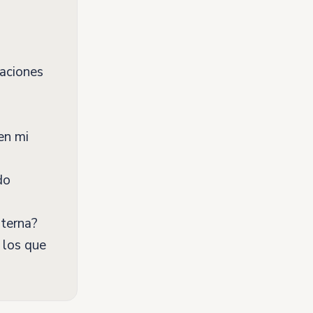
aciones
en mi
do
nterna?
 los que