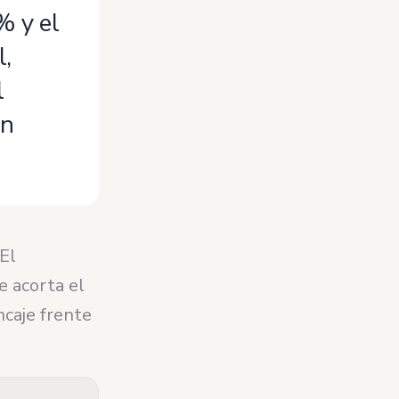
% y el
l,
l
ón
El
e acorta el
ncaje frente