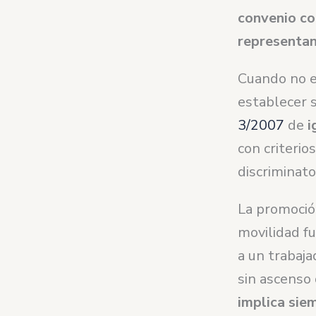
convenio co
representan
Cuando no ex
establecer s
3/2007
de
i
con criteri
discriminato
La promoció
movilidad fu
a un trabaja
sin ascenso 
implica sie