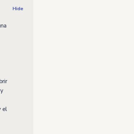
Hide
una
rir
 y
 el