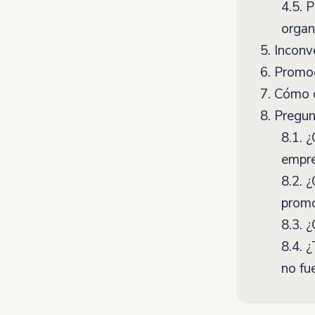
4.5.
Pa
organ
5.
Inconve
6.
Promoc
7.
Cómo c
8.
Pregunt
8.1.
¿C
empr
8.2.
¿Q
prom
8.3.
¿C
8.4.
¿T
no fu