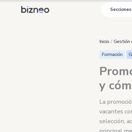
Ir
Secciones
al
contenido
Inicio
Gestión 
Formación
G
Promo
y cóm
La promoció
vacantes con
selección, a
principal m