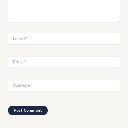
Name*
Email*
Website