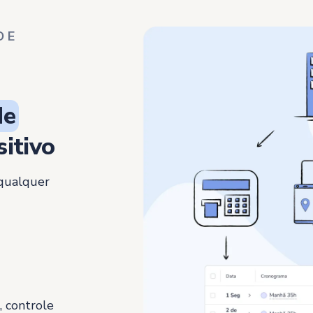
 E
de
itivo
 qualquer
 controle