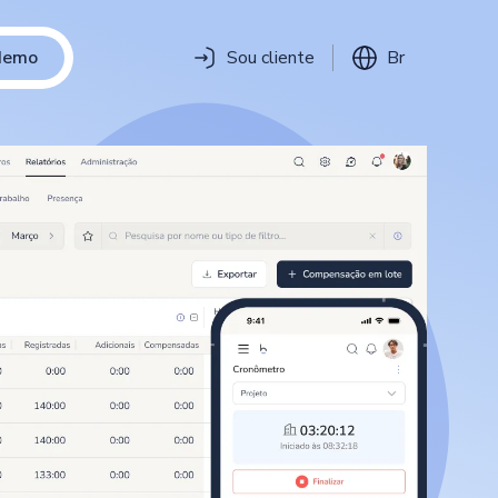
 demo
Sou cliente
Br