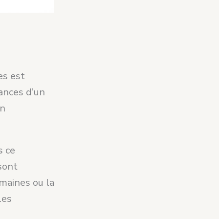
es est
ances d’un
un
s ce
sont
umaines ou la
les