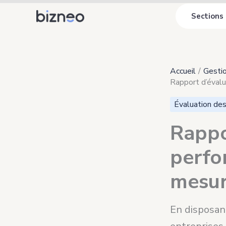
Aller
Sections
au
contenu
Accueil
Gestio
Rapport d’éval
Évaluation de
Rappo
perfo
mesur
En disposan