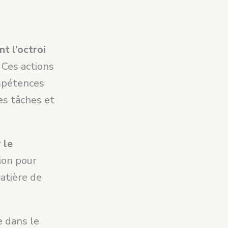
nt l’octroi
. Ces actions
ompétences
des tâches et
 le
ion pour
atière de
e dans le