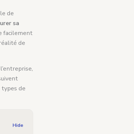
ble de
urer sa
re facilement
réalité de
l’entreprise,
suivent
s types de
Hide