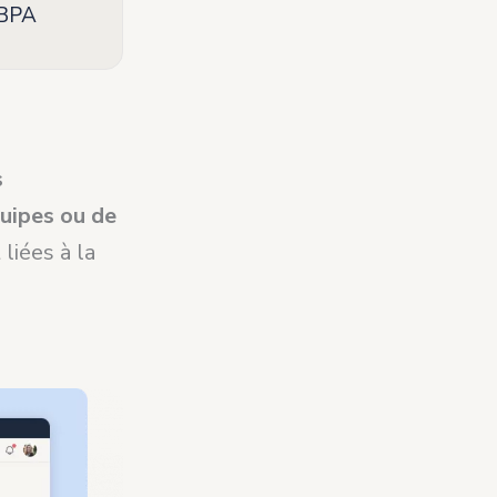
 BPA
s
uipes ou de
 liées à la