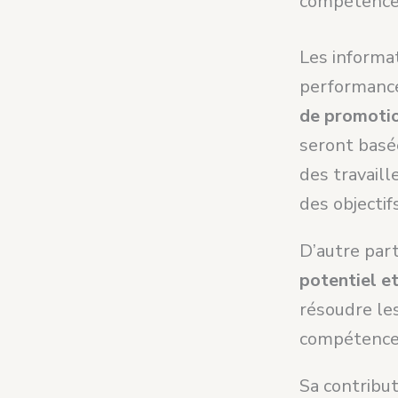
compétence
Les informat
performances
de promotio
seront basé
des travaill
des objectifs
D’autre part
potentiel e
résoudre le
compétences
Sa contribut