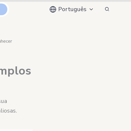
Pesquisar
Português
s
nhecer
emplos
sua
liosas.