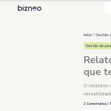
Ir
para
o
conteúdo
Início
Gestão 
Gestão de pes
Relat
que t
O relatório
versatilidad
2 Comentários
/