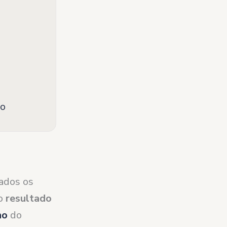
ho
ados os
 o
resultado
ho
do