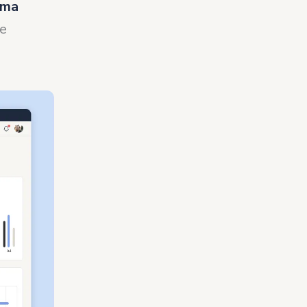
ima
e