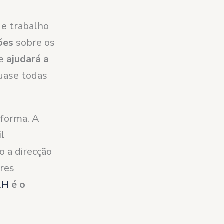
de trabalho
ões
sobre os
ue
ajudará a
quase todas
 forma. A
il
o a direcção
ores
RH
é o