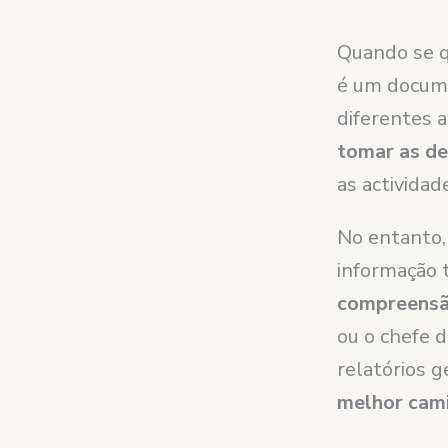
Quando se q
é um docume
diferentes 
tomar as de
as actividad
No entanto,
informação 
compreens
ou o chefe 
relatórios g
melhor cami