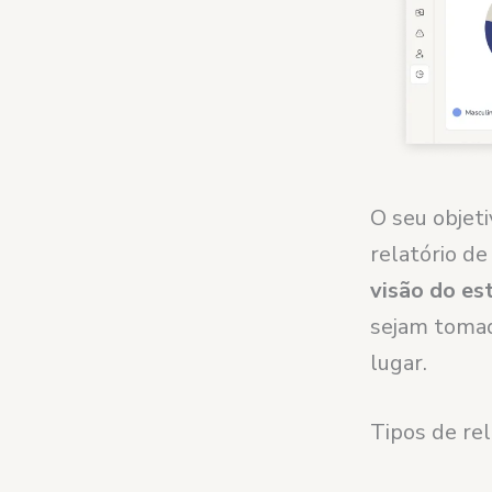
O seu objet
relatório d
visão do es
sejam toma
lugar.
Tipos de rel