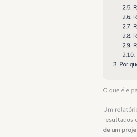
2.5.
Re
2.6.
Re
2.7.
Re
2.8.
Re
2.9.
Re
2.10.
3.
Por que
O que é e p
Um relatóri
resultados 
de um proje