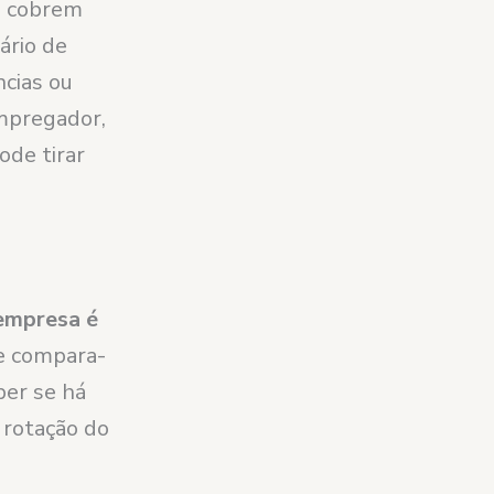
e cobrem
ário de
ncias ou
empregador,
de tirar
 empresa é
 e compara-
ber se há
 rotação do