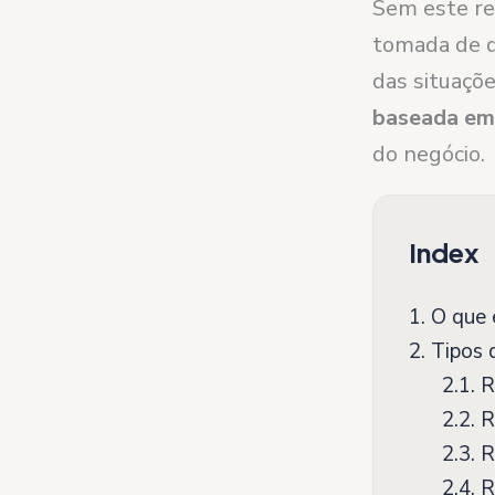
Sem este rel
tomada de de
das situaçõe
baseada em
do negócio.
Index
1.
O que é
2.
Tipos d
2.1.
Re
2.2.
R
2.3.
Re
2.4.
Re