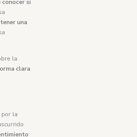
 conocer si
sa
tener una
sa
obre la
forma clara
por la
nscurrido
entimiento