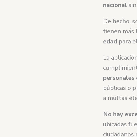
nacional
sin
De hecho, s
tienen más 
edad
para e
La aplicació
cumplimien
personales 
públicas o p
a multas el
No hay exc
ubicadas fu
ciudadanos 