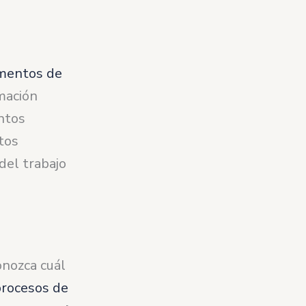
mentos de
rmación
ntos
tos
del trabajo
onozca cuál
rocesos de