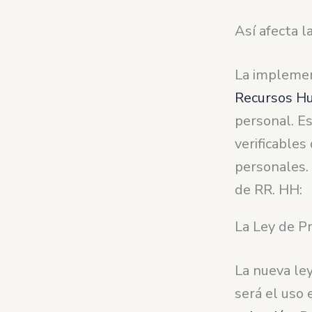
Así afecta 
La implemen
Recursos H
personal. E
verificables
personales. 
de RR. HH:
La Ley de P
La nueva ley
será el uso