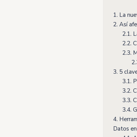
1.
La nue
2.
Así af
2.1.
La
2.2.
Cu
2.3.
M
2.
3.
5 clav
3.1.
P
3.2.
Co
3.3.
Co
3.4.
G
4.
Herrami
Datos e