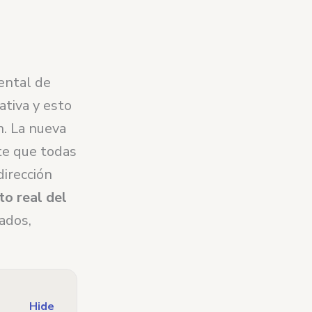
ental de
ativa y esto
n. La nueva
te que todas
dirección
o real del
ados,
Hide