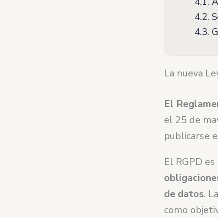
4.1.
AT
4.2.
S
4.3.
G
La nueva Le
El Reglame
el 25 de ma
publicarse e
El RGPD es 
obligacione
de datos
. L
como objetiv