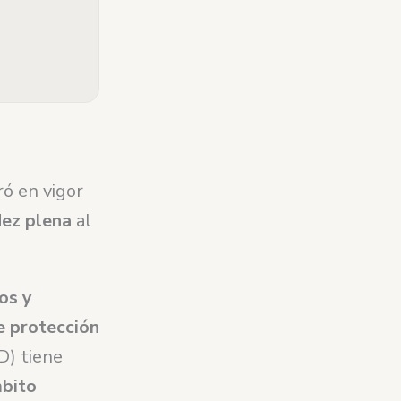
ó en vigor
dez plena
al
os y
e protección
D) tiene
mbito