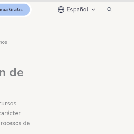
Buscar
Español
eba Gratis
anos
ón de
cursos
arácter
procesos de