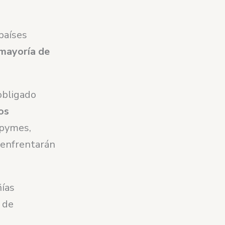
países
 mayoría de
obligado
os
 pymes,
e enfrentarán
ñías
 de