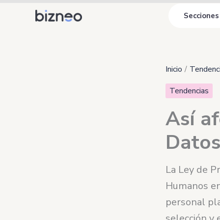
Ir
Secciones
al
contenido
Inicio
Tendenc
Tendencias
Así a
Datos
La Ley de P
Humanos en 
personal pl
selección y 