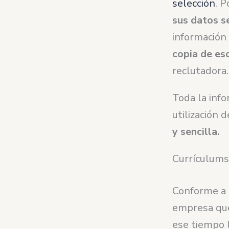
selección
. P
sus datos s
información 
copia de es
reclutadora.
Toda la info
utilización 
y sencilla.
Currículums
Conforme a 
empresa que
ese tiempo l