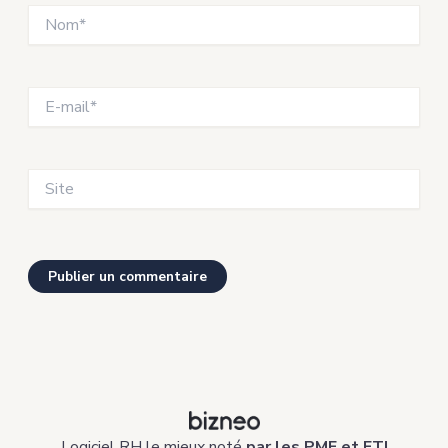
Nom*
E-
mail*
Site
Logiciel RH le mieux noté
par les PME et ETI