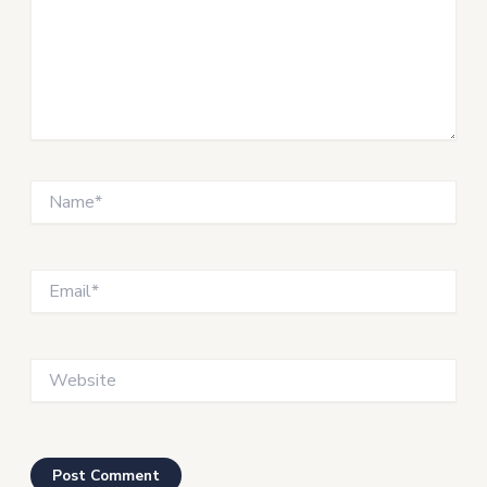
Name*
Email*
Website