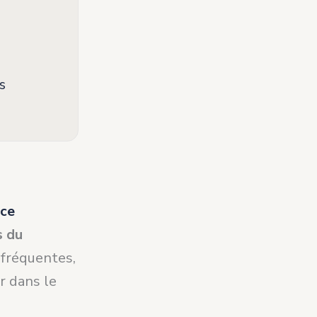
s
nce
s du
 fréquentes,
r dans le