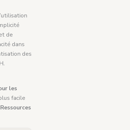
utilisation
mplicité
 et de
acité dans
tisation des
H.
our les
lus facile
s Ressources