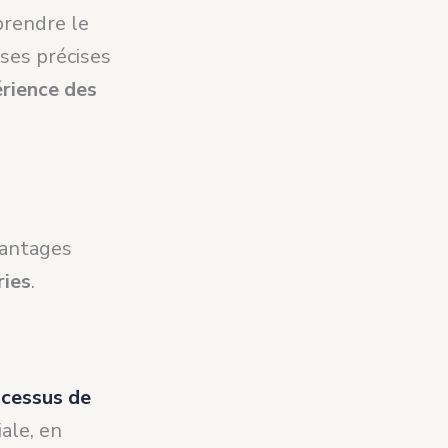
prendre le
ses précises
érience des
vantages
ries
.
cessus de
iale, en