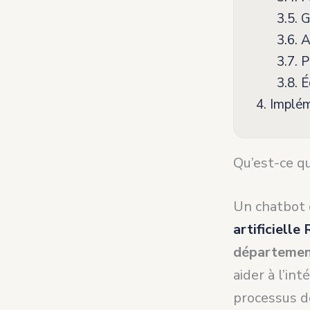
3.5.
G
3.6.
An
3.7.
Pr
3.8.
É
4.
Implém
Qu’est-ce q
Un chatbot
artificielle
départeme
aider à l’i
processus d