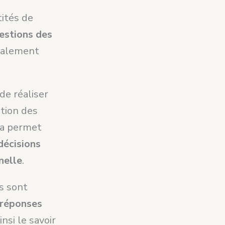
tités de
estions des
également
de réaliser
ation des
la permet
décisions
nelle
.
s sont
 réponses
nsi le savoir