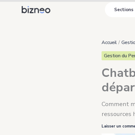
Aller
Sections
au
contenu
Accueil
Gesti
Gestion du Pe
Chatb
dépa
Comment met
ressources 
Laisser un comme