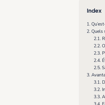
Index
1.
Qu’est
2.
Quels s
2.1.
R
2.2.
O
2.3.
P
2.4.
É
2.5.
S
3.
Avanta
3.1.
Di
3.2.
In
3.3.
A
3.4.
Fa