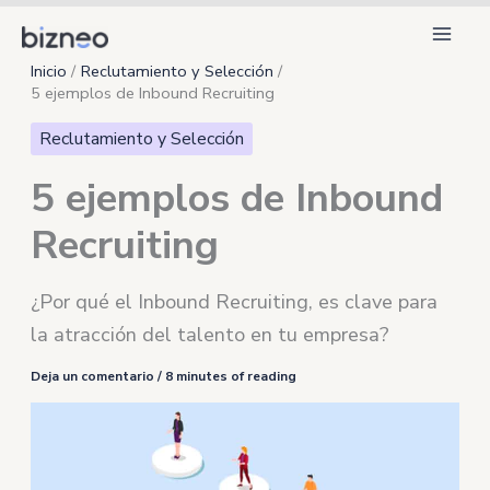
Ir
al
Inicio
Reclutamiento y Selección
contenido
5 ejemplos de Inbound Recruiting
Reclutamiento y Selección
5 ejemplos de Inbound
Recruiting
¿Por qué el Inbound Recruiting, es clave para
la atracción del talento en tu empresa?
Deja un comentario
/
8 minutes of reading