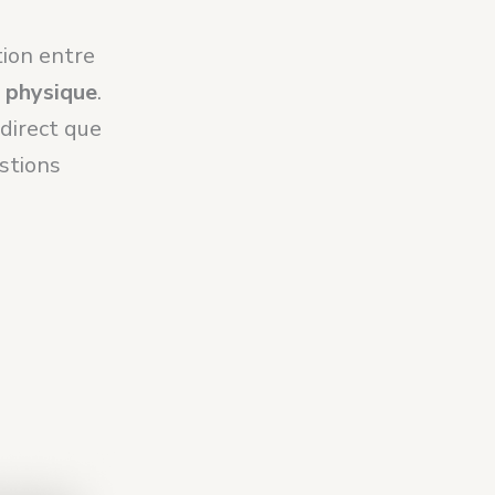
tion entre
e physique
.
 direct que
estions