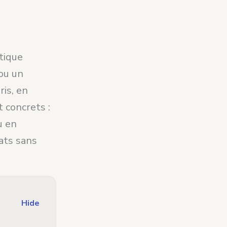
tique
 ou un
ris, en
t concrets :
u en
dats sans
Hide