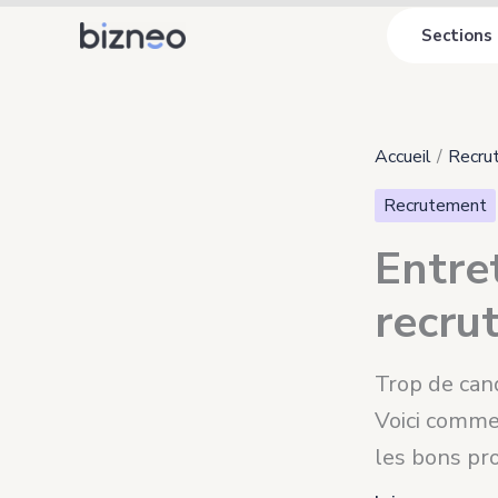
Aller
Sections
au
contenu
Accueil
Recru
Recrutement
Entre
recru
Trop de can
Voici comme
les bons pro