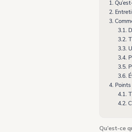
1.
Qu’est-
2.
Entreti
3.
Comment
3.1.
Dé
3.2.
Tr
3.3.
Ut
3.4.
Pl
3.5.
Pr
3.6.
Év
4.
Points 
4.1.
Te
4.2.
Ch
Qu’est-ce q