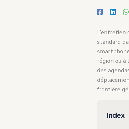
L’entretien
standard da
smartphone s
région ou à 
des agendas
déplacements
frontière g
Index