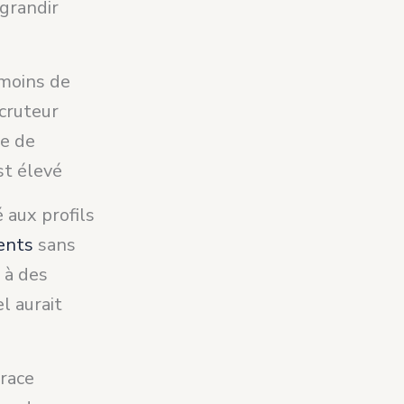
agrandir
 moins de
cruteur
se de
st élevé
 aux profils
lents
sans
 à des
l aurait
race