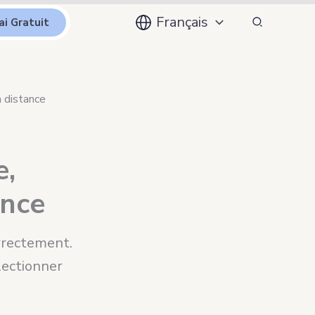
Recherche
Français
ai Gratuit
à distance
e,
ance
orrectement.
lectionner