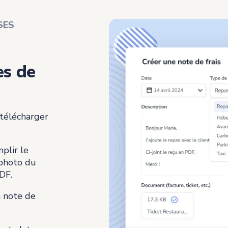
SES
es de
 télécharger
plir le
 photo du
DF.
a note de