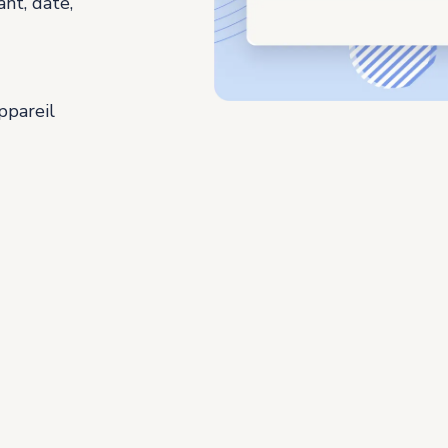
nt, date,
ppareil
SES