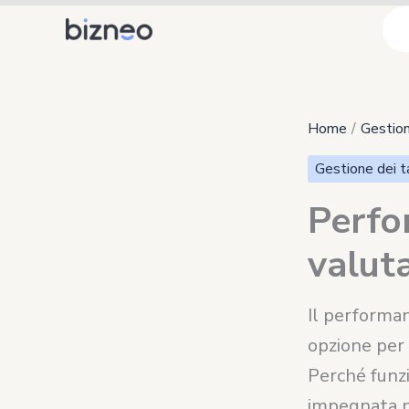
Vai
al
contenuto
Home
Gestion
Gestione dei t
Perfo
valuta
Il performa
opzione per 
Perché funzi
impegnata n