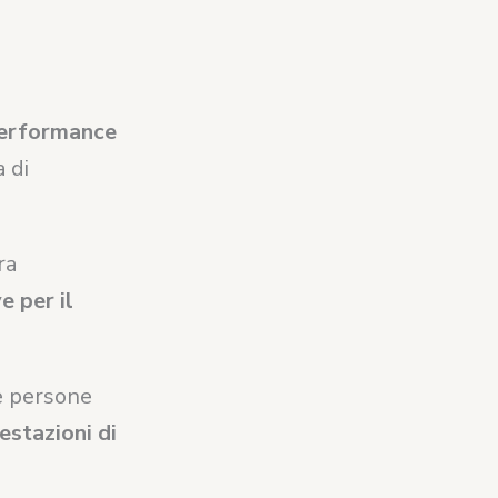
erformance
 di
ra
e per il
e persone
estazioni di