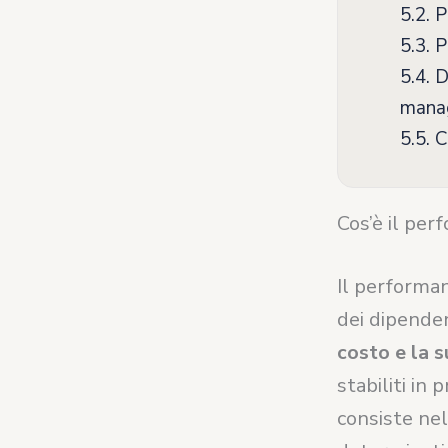
5.2.
Pr
5.3.
P
5.4.
Di
mana
5.5.
C
Cos’è il pe
Il performa
dei dipende
costo e la s
stabiliti in
consiste ne