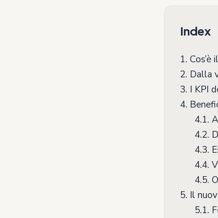
Index
1.
Cos’è 
2.
Dalla v
3.
I KPI 
4.
Benefi
4.1.
An
4.2.
D
4.3.
E
4.4.
V
4.5.
O
5.
Il nuo
5.1.
F