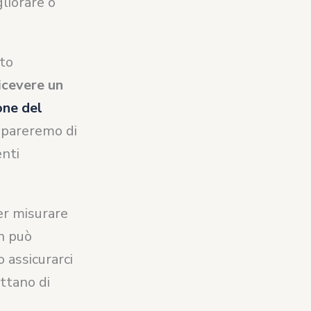
gliorare o
lto
icevere un
one del
mpareremo di
enti
er misurare
on può
 assicurarci
ttano di