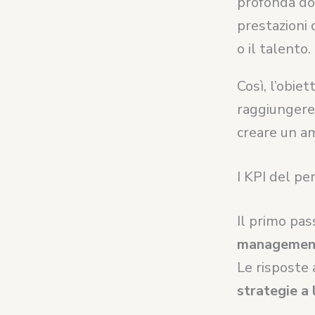
profonda do
prestazioni 
o il talento.
Così, l’obie
raggiungere 
creare un am
I KPI del 
Il primo pas
managemen
Le risposte
strategie a