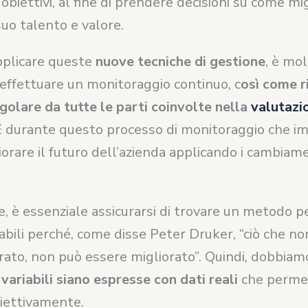
obiettivi, al fine di prendere decisioni su come mi
suo talento e valore.
pplicare queste
nuove tecniche di gestione
, è mo
effettuare un monitoraggio continuo, c
osì come r
golare da tutte le parti coinvolte nella
valutazi
 È durante questo processo di monitoraggio che i
iorare il futuro dell’azienda applicando i cambiam
e, è essenziale assicurarsi di trovare un metodo p
iabili perché, come disse Peter Druker, “ciò che n
ato, non può essere migliorato”. Quindi, dobbiamo
 variabili siano espresse con dati reali
che perme
biettivamente.