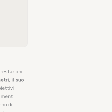
restazioni
tri, il suo
ettivi
gement
rno di