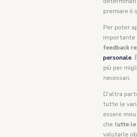
determinati 
premiare il 
Per poter a
importante 
feedback re
personale
.
più per migl
necessari.
D’altra part
tutte le var
essere misur
che t
utte le
valutarle o