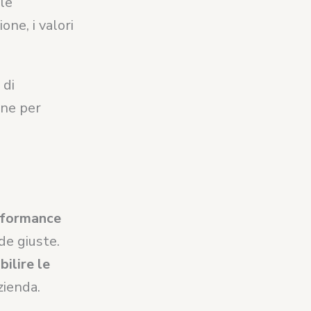
le
one, i valori
 di
one per
formance
de giuste.
bilire le
zienda.