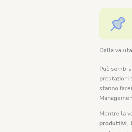
Dalla valut
Può sembrar
prestazioni 
stanno face
Managemen
Mentre la va
produttivi
,