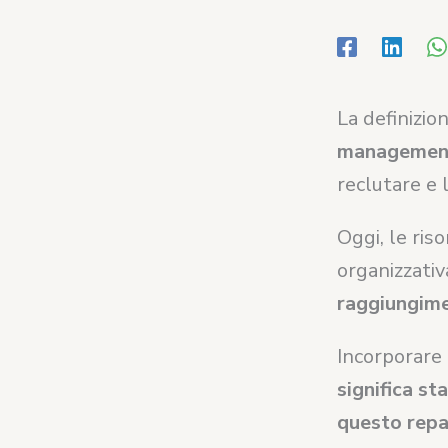
La definizio
managemen
reclutare e l
Oggi, le ris
organizzativ
raggiungimen
Incorporare
significa st
questo repar