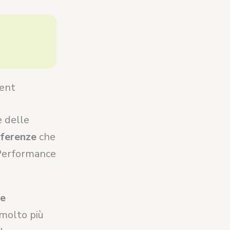
ment
 delle
fferenze
che
 Performance
te
molto più