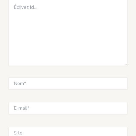
Écrivez
ici…
Nom*
E-
mail*
Site