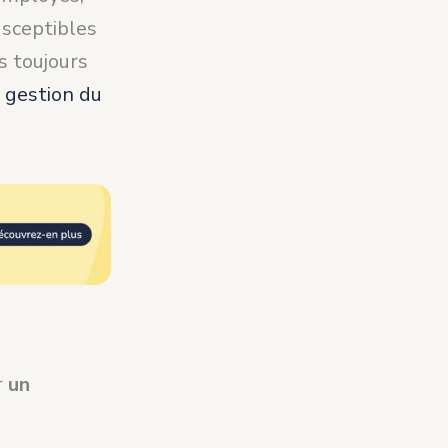
usceptibles
s toujours
e gestion du
r
un