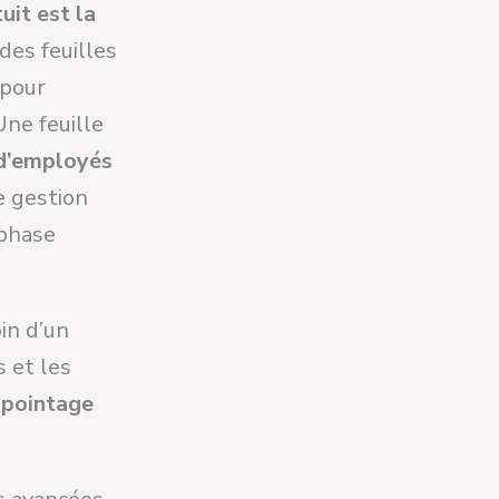
uit est la
 des feuilles
 pour
Une feuille
 d’employés
e gestion
 phase
in d’un
s et les
e pointage