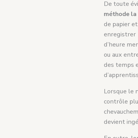
De toute év
méthode la 
de papier et
enregistrer 
d’heure men
ou aux entr
des temps e
d’apprentis
Lorsque le 
contrôle plu
chevaucheme
devient ingé