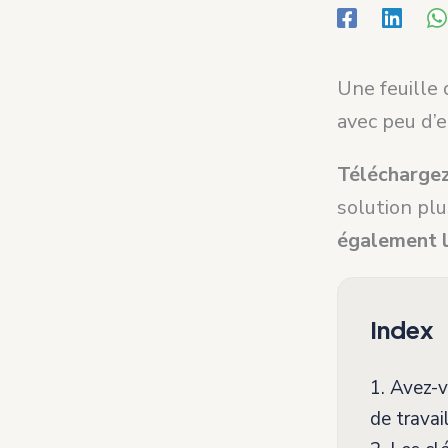
Une feuille 
avec peu d’
Télécharge
solution plu
également l
Index
1.
Avez-vo
de travai