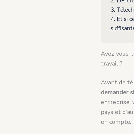
2.
Les clé
3.
Télécha
4.
Et si c
suffisante
Avez-vous b
travail ?
Avant de té
demander si
entreprise, 
pays et d’au
en compte.