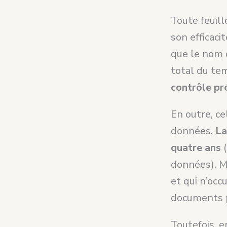
Toute feuill
son efficac
que le nom 
total du te
contrôle pr
En outre, c
données.
La
quatre ans
(
données). Ma
et qui n’occ
documents p
Toutefois, 