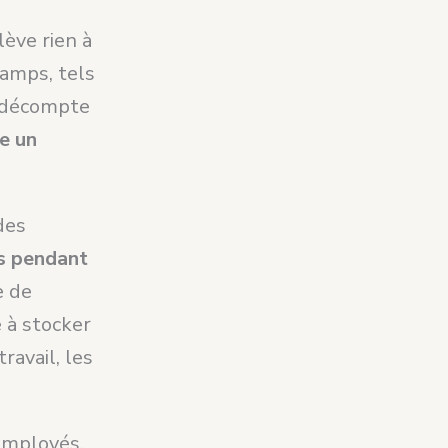
lève rien à
hamps, tels
e décompte
e un
des
és pendant
e de
e à stocker
ravail, les
employés,