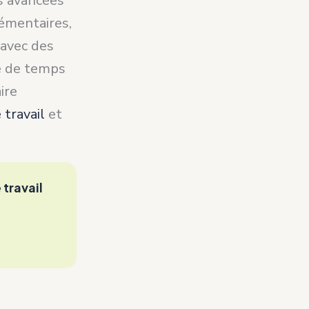
us avancées
émentaires,
 avec des
le de temps
aire
 travail
et
 travail