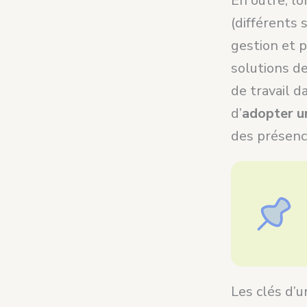
En outre, lo
(différents
gestion et p
solutions d
de travail 
d’
adopter u
des présenc
Les clés d’u