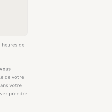
s
s heures de
vous
le de votre
dans votre
evez prendre