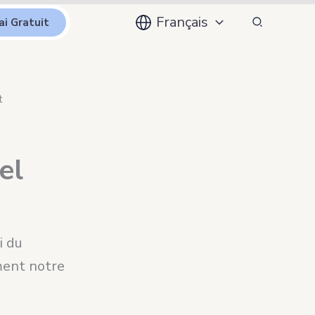
Recherche
Français
ai Gratuit
t
el
i du
ment notre