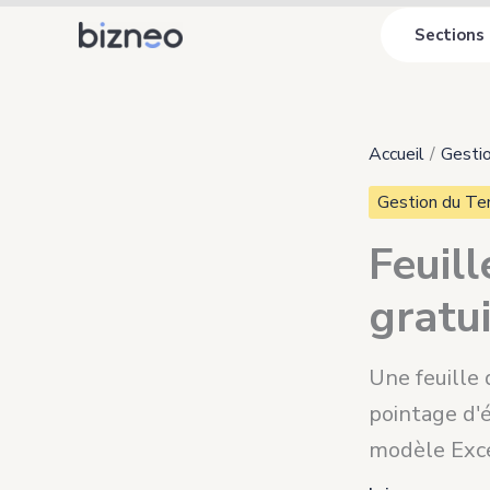
Aller
Sections
au
contenu
Accueil
Gestio
Gestion du Te
Feuil
gratui
Une feuille 
pointage d'
modèle Exce