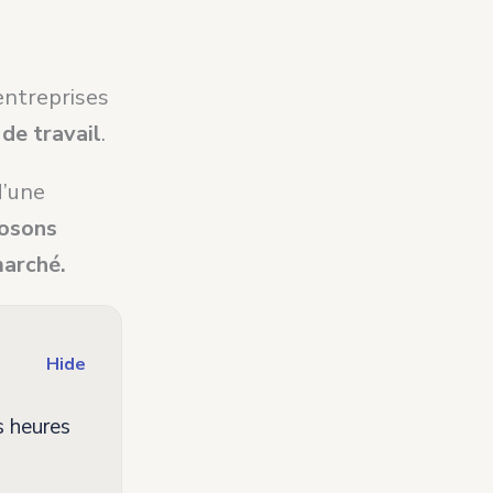
 entreprises
de travail
.
d’une
posons
marché.
Hide
s heures