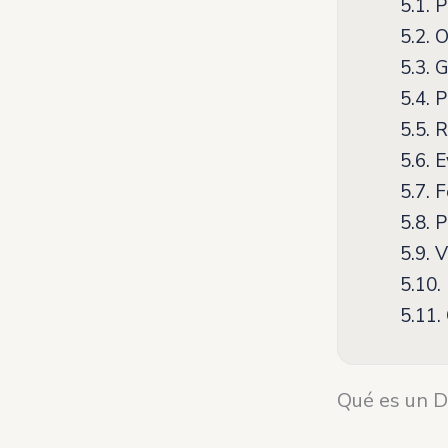
5.1.
P
5.2.
O
5.3.
G
5.4.
Pe
5.5.
R
5.6.
E
5.7.
F
5.8.
P
5.9.
V
5.10.
5.11.
Qué es un D