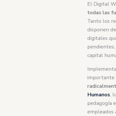
El Digital 
todas las f
Tanto los r
disponen de 
digitales qu
pendientes, 
capital hum
Implementar
importante 
radicalment
Humanos
, 
pedagogía en
empleados a