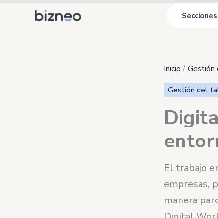
Ir
Secciones
al
contenido
Inicio
Gestión 
Gestión del ta
Digit
entor
El trabajo e
empresas, p
manera parci
Digital Work