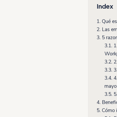
Index
1.
Qué es
2.
Las emp
3.
5 razon
3.1.
1.
Work
3.2.
2
3.3.
3.
3.4.
4.
mayor
3.5.
5.
4.
Benefic
5.
Cómo i