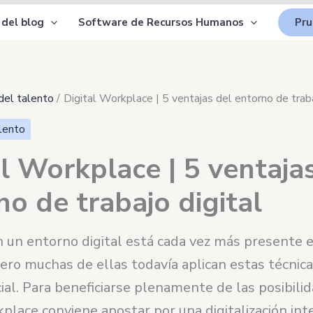
 del blog
Software de Recursos Humanos
Pru
del talento
Digital Workplace | 5 ventajas del entorno de traba
lento
al Workplace | 5 ventaja
no de trabajo digital
n un entorno digital está cada vez más presente e
ero muchas de ellas todavía aplican estas técnic
al. Para beneficiarse plenamente de las posibili
place conviene apostar por una digitalización int