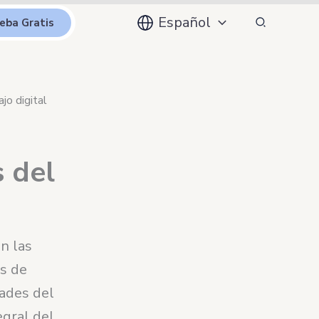
Buscar
Español
eba Gratis
jo digital
s del
n las
as de
dades del
egral del