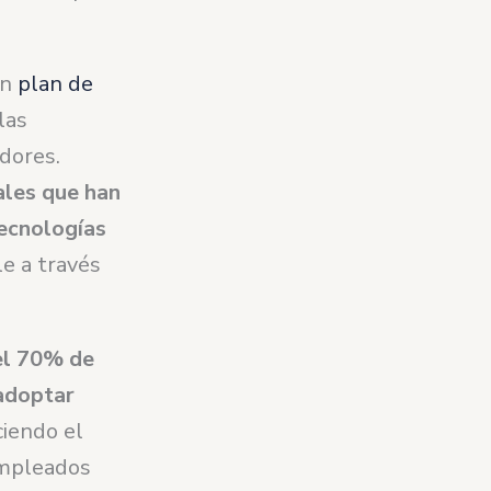
un
plan de
las
dores.
ales que han
tecnologías
e a través
el 70% de
adoptar
ciendo el
empleados