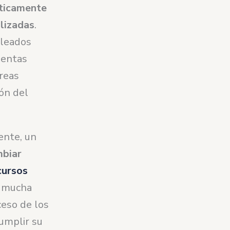
ticamente
alizadas
.
pleados
ientas
areas
ión del
ente, un
biar
cursos
e mucha
ceso de los
umplir su