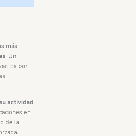
das más
as
. Un
er. Es por
as
su actividad
caciones en
d de la
orzada.