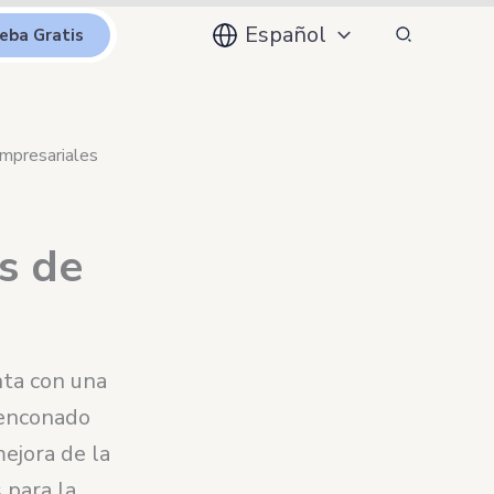
Buscar
Español
eba Gratis
empresariales
is de
nta con una
 enconado
ejora de la
 para la