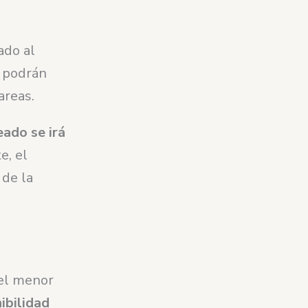
ado al
o podrán
areas.
ado se irá
e, el
 de la
 el menor
ibilidad