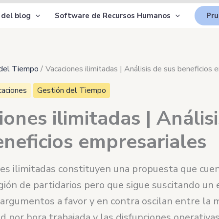
 del blog
Software de Recursos Humanos
Pru
 del Tiempo
Vacaciones ilimitadas | Análisis de sus beneficios 
caciones
Gestión del Tiempo
ones ilimitadas | Anális
eneficios empresariales
nes ilimitadas constituyen una propuesta que cue
egión de partidarios pero que sigue suscitando un
argumentos a favor y en contra oscilan entre la m
d por hora trabajada y las disfunciones operativas