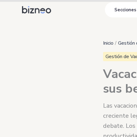
Ir
Secciones
al
contenido
Inicio
Gestión
Gestión de Va
Vacaci
sus b
Las vacacio
creciente l
debate. Los 
productivida