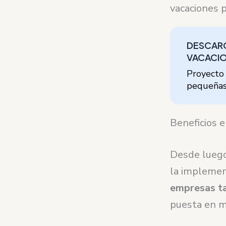
vacaciones 
DESCARG
VACACIO
Proyecto 
pequeñas 
Beneficios e
Desde luego,
la implemen
empresas ta
puesta en ma