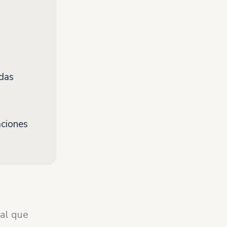
adas
aciones
ral que