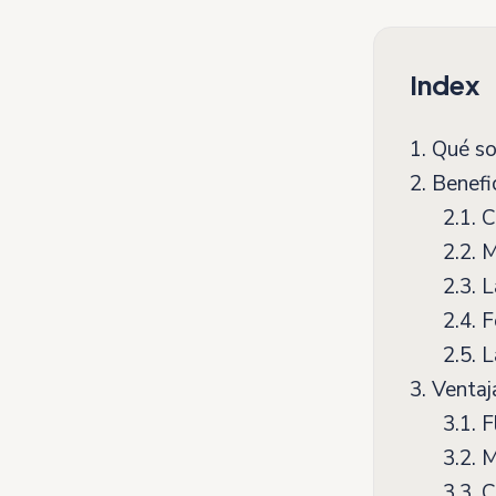
Index
1.
Qué son
2.
Benefic
2.1.
C
2.2.
M
2.3.
La
2.4.
F
2.5.
La
3.
Ventaja
3.1.
Fl
3.2.
M
3.3.
C