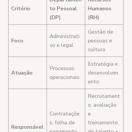
Critério
to Pessoal
Humanos
(DP)
(RH)
Gestão de
Administrati
Foco
pessoas e
vo e legal
cultura
Estratégia e
Processos
Atuação
desenvolvim
operacionais
ento
Recrutament
o, avaliação
Contrataçõe
e
s, folha de
treinamento
Responsável
pagamento,
de talento +