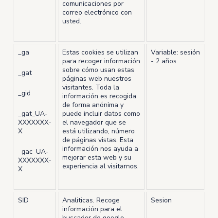
comunicaciones por
correo electrónico con
usted.
_ga
Estas cookies se utilizan
Variable: sesión
para recoger información
- 2 años
sobre cómo usan estas
_gat
páginas web nuestros
visitantes. Toda la
_gid
información es recogida
de forma anónima y
_gat_UA-
puede incluir datos como
XXXXXXX-
el navegador que se
X
está utilizando, número
de páginas vistas. Esta
información nos ayuda a
_gac_UA-
mejorar esta web y su
XXXXXXX-
experiencia al visitarnos.
X
SID
Analiticas. Recoge
Sesion
información para el
buscador de google