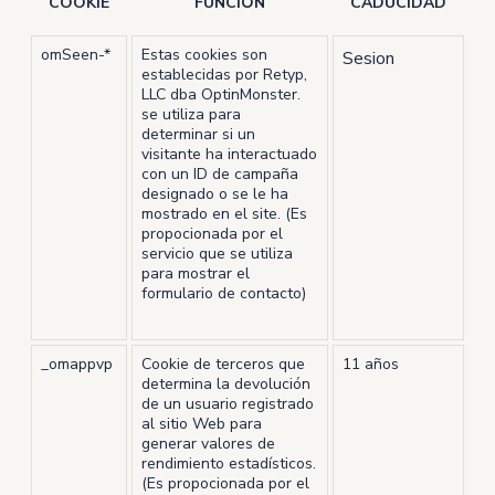
COOKIE
FUNCIÓN
CADUCIDAD
omSeen-*
Estas cookies son
Sesion
establecidas por Retyp,
LLC dba OptinMonster.
se utiliza para
determinar si un
visitante ha interactuado
con un ID de campaña
designado o se le ha
mostrado en el site. (Es
propocionada por el
servicio que se utiliza
para mostrar el
formulario de contacto)
_omappvp
Cookie de terceros que
11 años
determina la devolución
de un usuario registrado
al sitio Web para
generar valores de
rendimiento estadísticos.
(Es propocionada por el