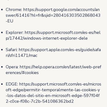
Chrome:
https://support.google.com/accounts/an
swer/61416?hl=fr&sjid=280416303502868043
-EU
Explorer:
https://support.microsoft.com/es-es/hel
p/17442/windows-internet-explorer-dele
Safari:
https://support.apple.com/es-es/guide/safa
ri/sfri11471/mac
Opera:
https://help.opera.com/en/latest/web-pref
erences/#cookies
EDGE:
https://support.microsoft.com/es-es/micros
oft-edge/permitir-temporalmente-las-cookies-y
-los-datos-del-sitio-en-microsoft-edge-597f04f
2-c0ce-f08c-7c2b-541086362bd2