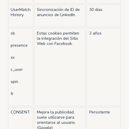
UserMatch
Sincronización de ID de
30 días
History
anuncios de LinkedIn
sb
Estas cookies permiten
2 años
la integración del Sitio
Web con Facebook.
presence
xs
c_user
spin
fr
CONSENT
Mejora la publicidad,
Persistente
suele utilizarse para
orientarse al usuario.
(Google)