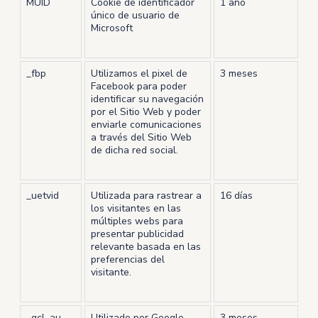
MUID
Cookie de identificador
1 año
único de usuario de
Microsoft
_fbp
Utilizamos el pixel de
3 meses
Facebook para poder
identificar su navegación
por el Sitio Web y poder
enviarle comunicaciones
a través del Sitio Web
de dicha red social.
_uetvid
Utilizada para rastrear a
16 días
los visitantes en las
múltiples webs para
presentar publicidad
relevante basada en las
preferencias del
visitante.
_gcl_au
Utilizado por Google
3 meses