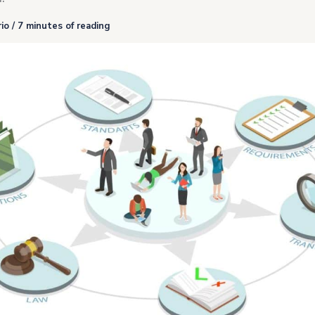
io
/
7 minutes of reading