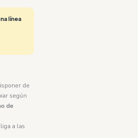
na línea
disponer de
biar según
no de
s
liga a las