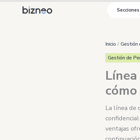
Ir
Secciones
al
contenido
Inicio
Gestión 
Gestión de Pe
Línea
cómo 
La línea de 
confidencial
ventajas ofr
continuación