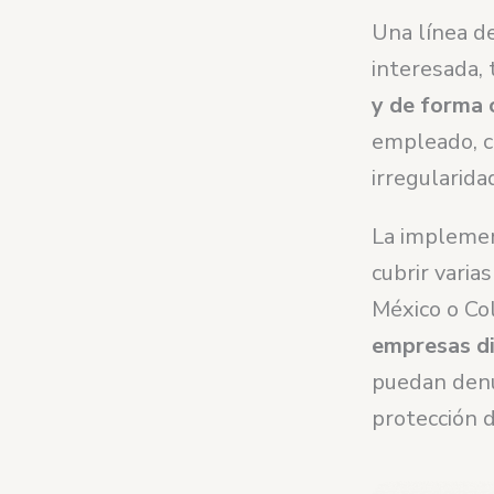
Una línea d
interesada,
y de forma 
empleado, c
irregularida
La implemen
cubrir varia
México o Co
empresas di
puedan denu
protección d