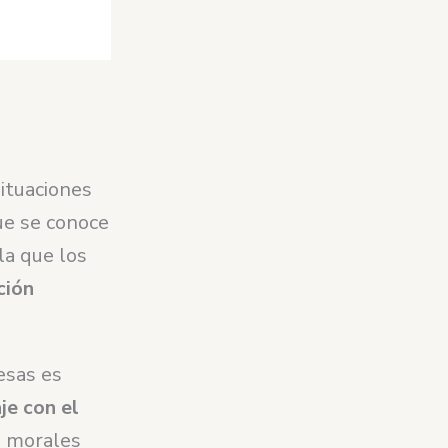
situaciones
ue se conoce
la que los
ción
esas es
je con el
o morales