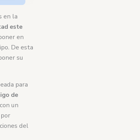
s en la
tad este
 poner en
ipo. De esta
poner su
leada para
igo de
 con un
 por
ciones del