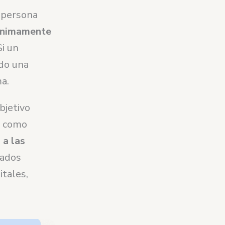
 persona
ónimamente
i un
do una
ma.
bjetivo
al como
 a las
eados
itales,