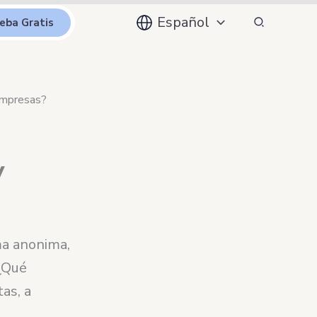
Buscar
Español
eba Gratis
 empresas?
y
ma anonima,
 ¿Qué
as, a