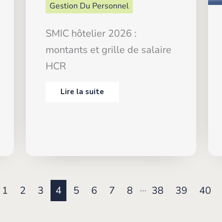
Gestion Du Personnel
SMIC hôtelier 2026 :
montants et grille de salaire
HCR
Lire la suite
…
1
2
3
4
5
6
7
8
38
39
40