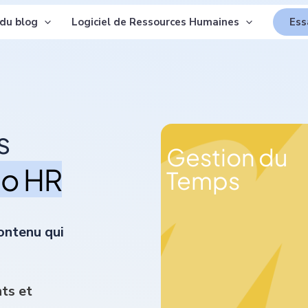
 du blog
Logiciel de Ressources Humaines
Ess
s
Gestion du
eo HR
Temps
ontenu qui
nts et