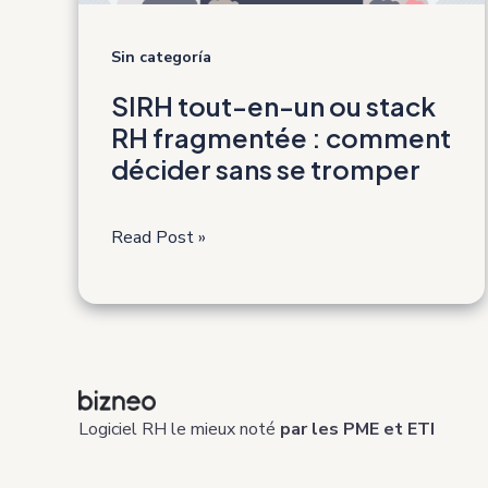
Sin categoría
SIRH tout-en-un ou stack
RH fragmentée : comment
décider sans se tromper
SIRH
Read Post »
tout-
en-
un
ou
stack
RH
Logiciel RH le mieux noté
par les PME et ETI
fragmentée
: