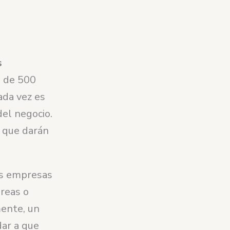
s
s de 500
da vez es
del negocio.
 que darán
as empresas
areas o
mente, un
ar a que