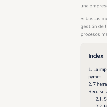
una empresa
Si buscas m
gestión de 
procesos más
Index
1.
La imp
pymes
2.
7 herra
Recurso
2.1.
So
2.2.
He