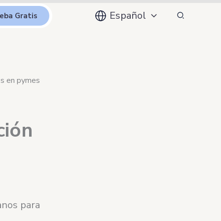
Buscar
Español
eba Gratis
nos en pymes
ción
anos para