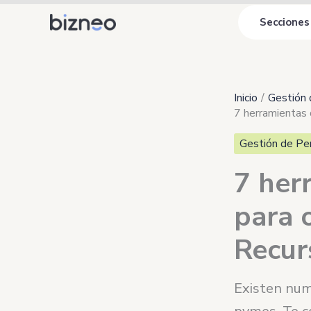
Ir
Secciones
al
contenido
Inicio
Gestión 
7 herramientas 
Gestión de Pe
7 her
para 
Recur
Existen num