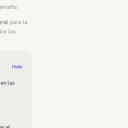
tamaño.
gral
para la
ce los
Hide
en las
ar el