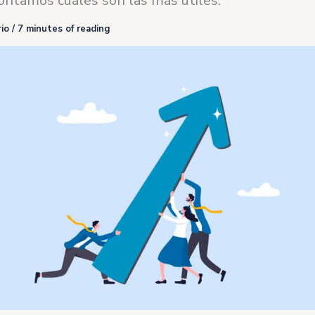
ontamos cuáles son las más útiles.
io
/
7 minutes of reading