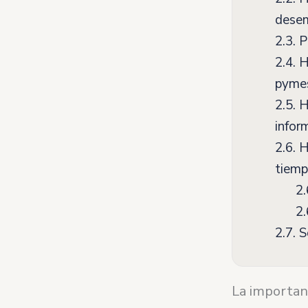
dese
2.3.
P
2.4.
He
pyme
2.5.
He
infor
2.6.
He
tiem
2.
2.
2.7.
S
La importan