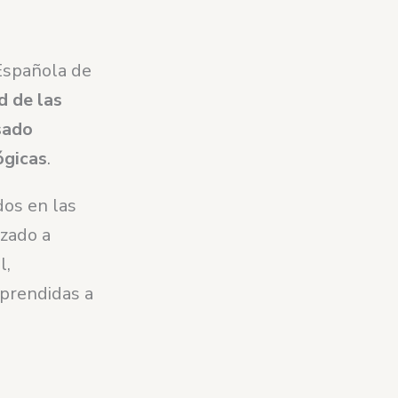
Española de
d de las
sado
ógicas
.
os en las
zado a
l,
prendidas a