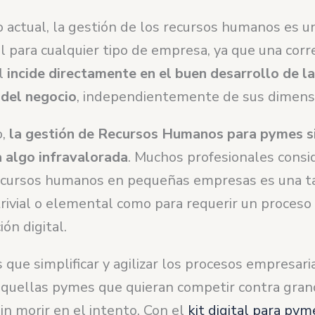
 actual, la gestión de los recursos humanos es 
 para cualquier tipo de empresa, ya que una corr
l
incide directamente en el buen desarrollo de l
 del negocio
, independientemente de sus dimens
o,
la gestión de Recursos Humanos para pymes s
a algo infravalorada
. Muchos profesionales consi
ecursos humanos en pequeñas empresas es una t
rivial o elemental como para requerir un proceso
ón digital.
 que simplificar y agilizar los procesos empresari
aquellas pymes que quieran competir contra gra
n morir en el intento. Con el
kit digital para pym