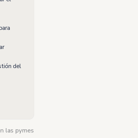
para
ar
tión del
en las pymes