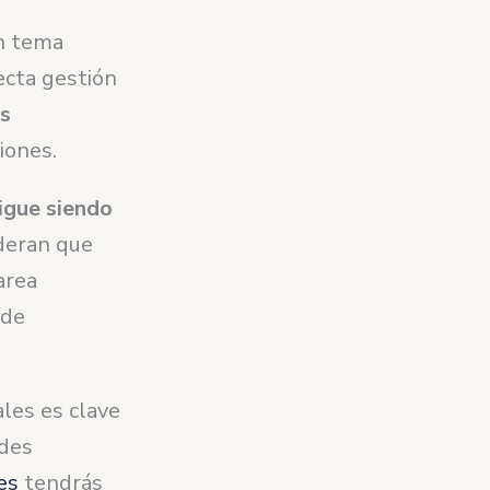
un tema
ecta gestión
as
iones.
igue siendo
deran que
area
 de
ales es clave
ndes
es
tendrás