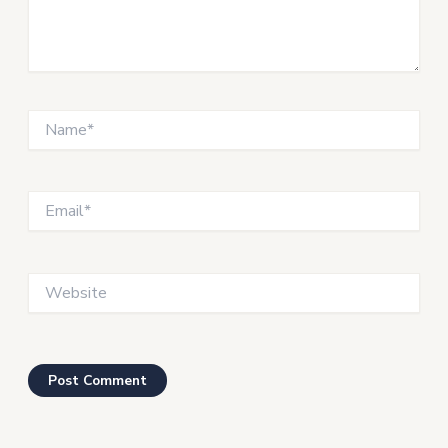
Name*
Email*
Website