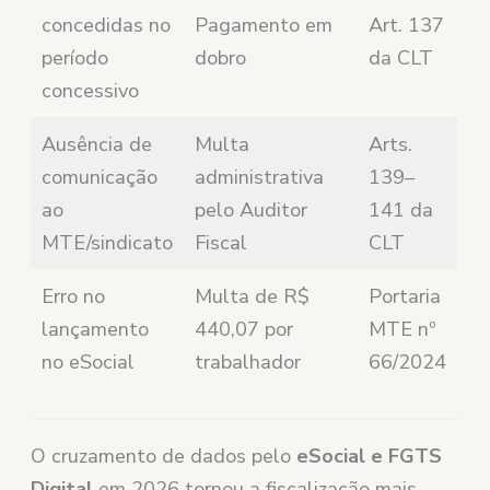
concedidas no
Pagamento em
Art. 137
período
dobro
da CLT
concessivo
Ausência de
Multa
Arts.
comunicação
administrativa
139–
ao
pelo Auditor
141 da
MTE/sindicato
Fiscal
CLT
Erro no
Multa de R$
Portaria
lançamento
440,07 por
MTE nº
no eSocial
trabalhador
66/2024
O cruzamento de dados pelo
eSocial e FGTS
Digital
em 2026 tornou a fiscalização mais