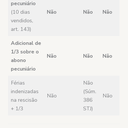
pecuniário
(10 dias
Não
Não
Não
vendidos,
art. 143)
Adicional de
1/3 sobre o
Não
Não
Não
abono
pecuniário
Férias
Não
indenizadas
(Súm.
Não
Não
na rescisão
386
+ 1/3
STJ)