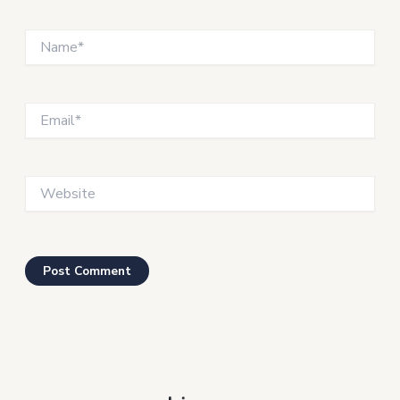
Name*
Email*
Website