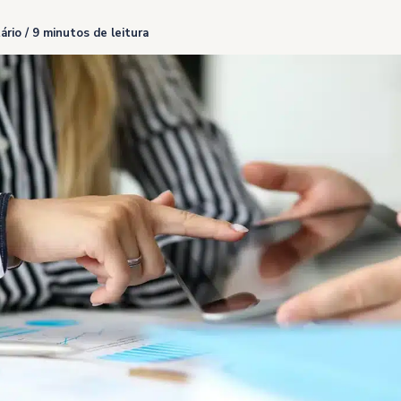
ário
/
9 minutos de leitura