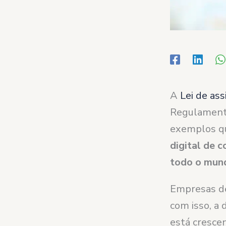
A
Lei de ass
Regulamento
exemplos q
digital de 
todo o mun
Empresas de
com isso, a
está cresce