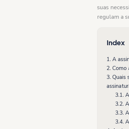
suas necess
regulam a su
Index
1.
A assin
2.
Como a
3.
Quais s
assinatur
3.1.
A
3.2.
A
3.3.
A
3.4.
As