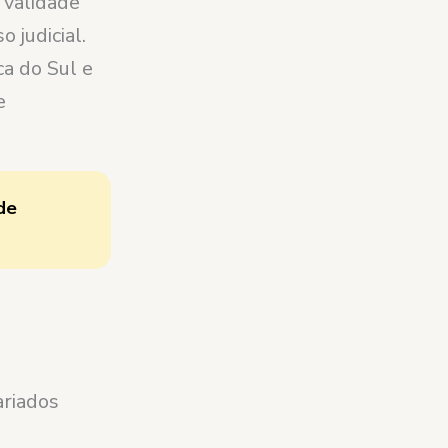
 validade
 judicial.
a do Sul e
e
de
ariados