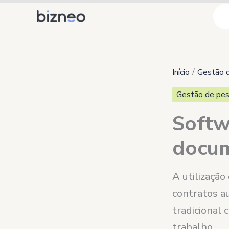
Ir
para
o
conteúdo
Início
Gestão 
Gestão de pes
Softw
docum
A utilização
contratos a
tradicional
trabalho.