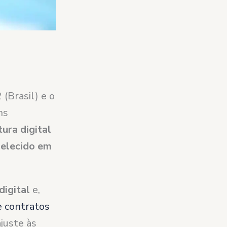
(Brasil) e o
ns
ura digital
belecido em
digital
e,
e contratos
juste às