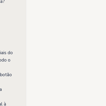
ça?
iais do
todo o
 botão
a
al à