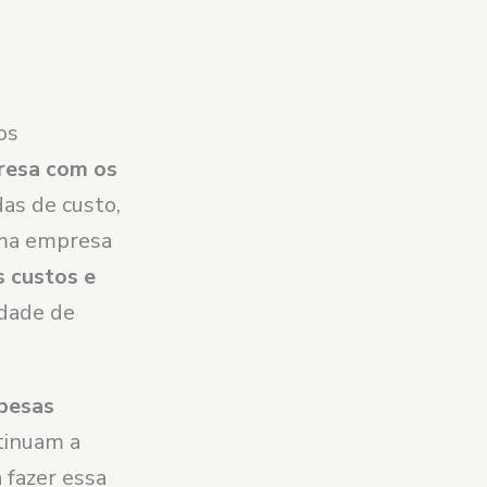
os
resa com os
das de custo,
uma empresa
s custos e
idade de
pesas
ntinuam a
 fazer essa