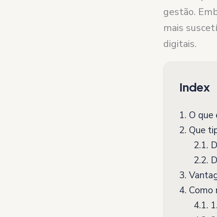
gestão. Emb
mais suscetí
digitais.
Index
1.
O que 
2.
Que tip
2.1.
D
2.2.
D
3.
Vantage
4.
Como m
4.1.
1.