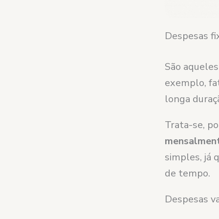
Despesas fi
São aquele
exemplo, fa
longa duraç
Trata-se, p
mensalmen
simples, já
de tempo.
Despesas va