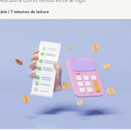
escubra como lendo este artigo.
ário
/
7 minutos de leitura