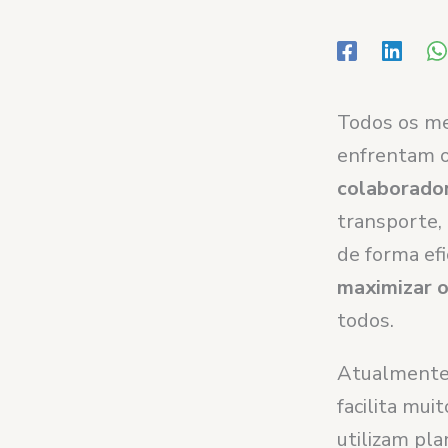
Todos os m
enfrentam o
colaborado
transporte,
de forma ef
maximizar o
todos.
Atualment
facilita mui
utilizam pl