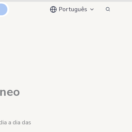
Pesquisar
Português
s
zneo
ia a dia das