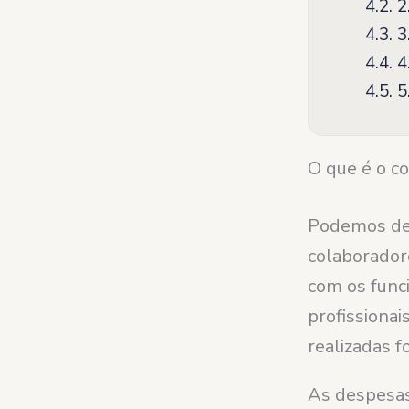
4.2.
2.
4.3.
3
4.4.
4.
4.5.
5.
O que é o c
Podemos def
colaborador
com os funci
profissiona
realizadas fo
As despesas