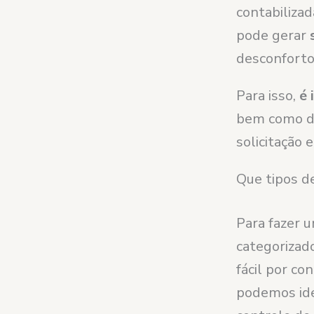
contabilizad
pode gerar
desconforto 
Para isso,
é 
bem como de
solicitação
Que tipos d
Para fazer 
categorizad
fácil por c
podemos iden