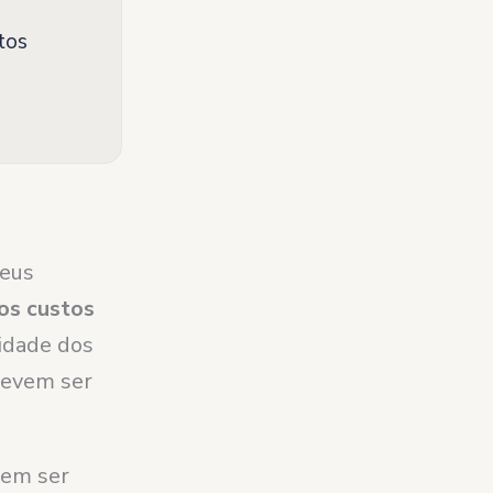
tos
seus
 os custos
vidade dos
devem ser
vem ser