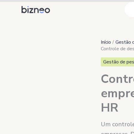
Ir
para
o
conteúdo
Início
Gestão 
Controle de de
Gestão de pes
Contr
empre
HR
Um controle 