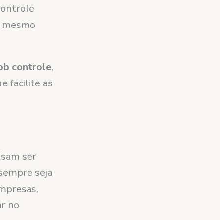
controle
té mesmo
ob controle
,
 facilite as
cisam ser
sempre seja
empresas,
ar no