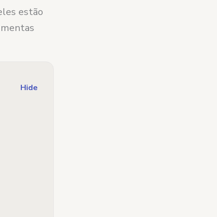
eles estão
ramentas
Hide