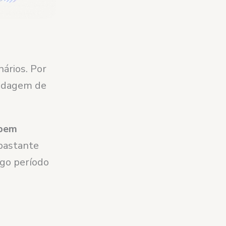
ários. Por
pedagem de
ebem
 bastante
ngo período