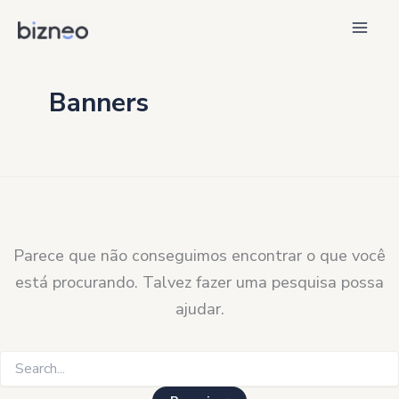
Ir
para
o
conteúdo
Banners
Parece que não conseguimos encontrar o que você
está procurando. Talvez fazer uma pesquisa possa
ajudar.
Pesquisar
por: