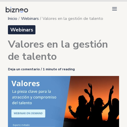
Ir
al
Inicio
Webinars
Valores en la gestión de talento
contenido
Webinars
Valores en la gestión
de talento
Deja un comentario
/
1 minute of reading