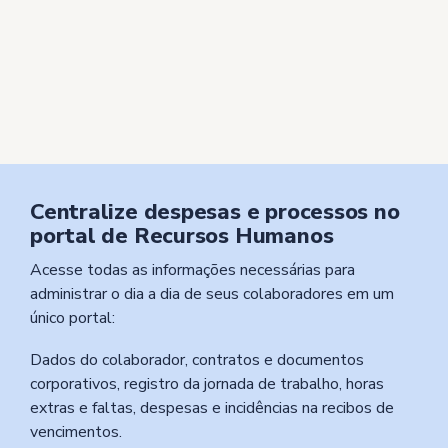
Detecte padrões de gastos e identifique tendências
Estime e planeje a gestão das despesas dos
colaboradores
Exporte relatórios para auditoria
Base de dados com histórico de solicitações de
despesas
Centralize despesas e processos no
portal de Recursos Humanos
Acesse todas as informações necessárias para
administrar o dia a dia de seus colaboradores em um
único portal:
Dados do colaborador, contratos e documentos
corporativos, registro da jornada de trabalho, horas
extras e faltas, despesas e incidências na recibos de
vencimentos.