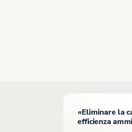
«I tempi di gestione dell
attività
amministrative 
stati considerevolmente
ridotti.
»
Prima dell’implementazione del software, la ge
basava su documenti cartacei e file Excel, un s
lento e soggetto a errori umani.
«Eliminare la 
efficienza ammi