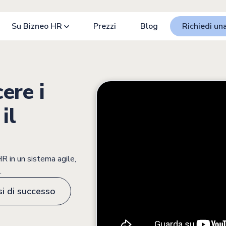
Su Bizneo HR
Prezzi
Blog
Richiedi u
ere i
il
 in un sistema agile,
.
si di successo