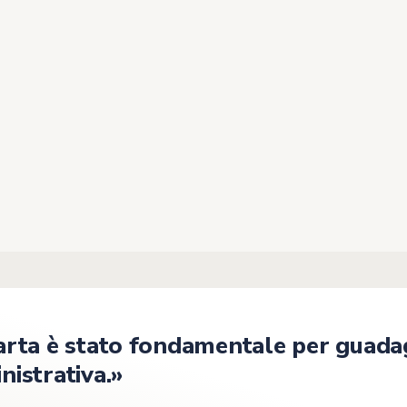
e
sono
stione si
istema
carta è stato fondamentale per guad
nistrativa.»