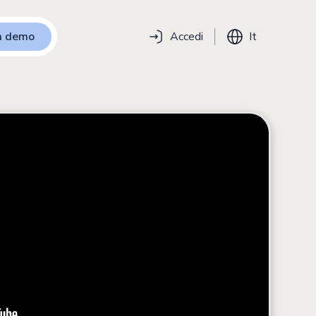
na demo
Accedi
It