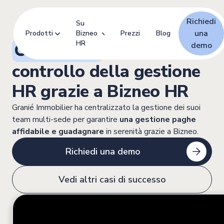
Richiedi
Su
una
Prodotti
Bizneo
Prezzi
Blog
HR
Century 21
: riprendere il
demo
controllo della gestione
HR grazie a Bizneo HR
Granié Immobilier ha centralizzato la gestione dei suoi
team multi-sede per garantire
una gestione paghe
affidabile e guadagnare
in serenità grazie a Bizneo.
Richiedi una demo
Vedi altri casi di successo