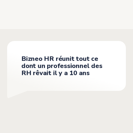
Dans le cas de Bizneo ATS, cela leur a permis
d’optimiser leur recrutement et, grâce aux autres
fonctionnalités,
d’automatiser différents processus
RH
, leur faisant ainsi gagner beaucoup de temps de
travail
Bizneo HR réunit tout ce
dont un professionnel des
RH rêvait il y a 10 ans