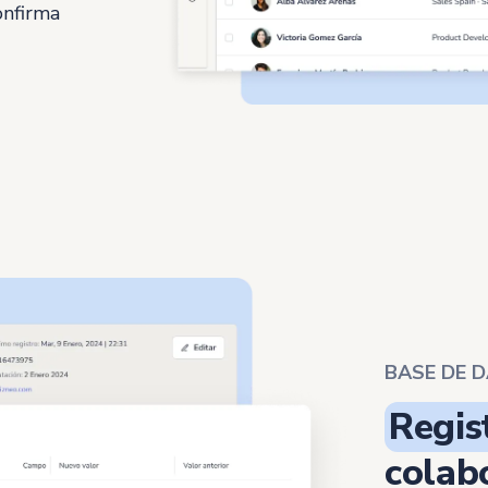
onfirma
BASE DE 
Regis
colab