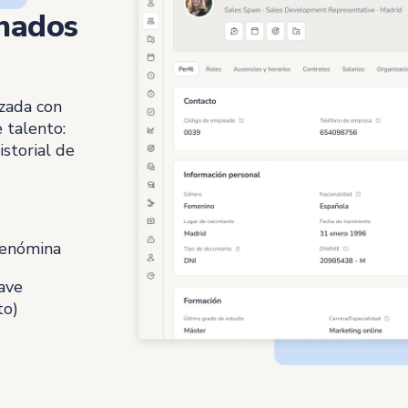
enados
zada con
 talento:
istorial de
renómina
ave
to)