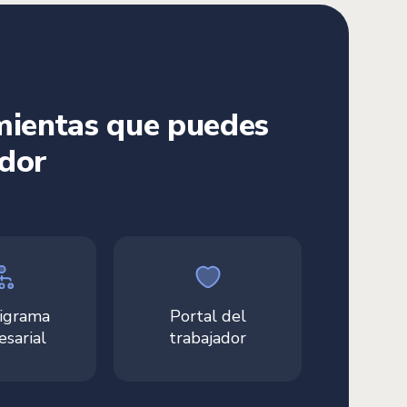
amientas que puedes
ador
igrama
Portal del
sarial
trabajador