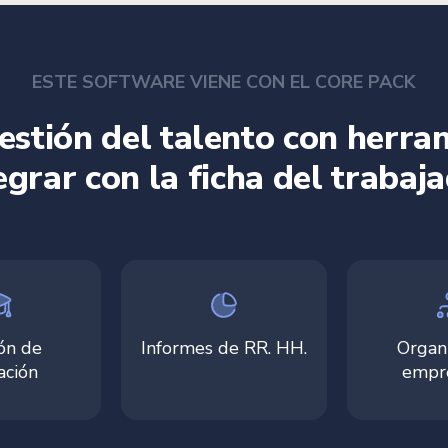
ESTE SOFTWARE VIENE CON EL CORE PACK
gestión del talento con herr
egrar con la ficha del trabaj
ón de
Informes de RR. HH.
Organ
ación
empre