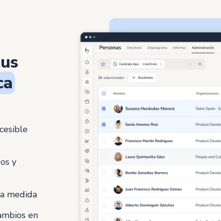
tus
ca
cesible
os y
s a medida
cambios en