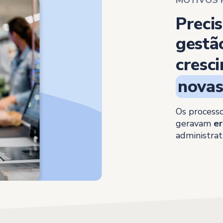
Preci
gestã
cresc
novas 
Os processo
geravam
e
administrat