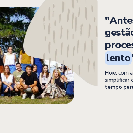
"Ante
gestã
proce
lento
Hoje, com a
simplificar
tempo para