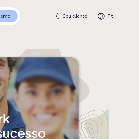
 demo
Sou cliente
Pt